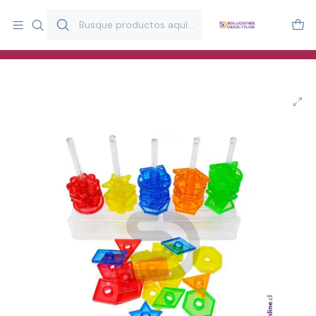
Más de 20 años desarrollando material didáctico para educación
y estimulación infantil en Chile.
Especialistas en recursos educativos para aulas, terapeutas y
familias.