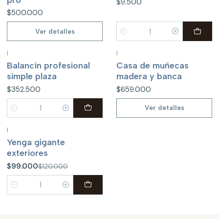
$9.500
$500.000
Ver detalles
Cantidad
|
|
No disponible
Balancín profesional
Casa de muñecas
simple plaza
madera y banca
$352.500
$659.000
Ver detalles
Cantidad
|
-18%
OFF
Yenga gigante
exteriores
$99.000
$120.000
Cantidad