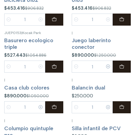
$453.416
$453.416
$906.832
$906.832
Cantidad
Cantidad
JUEP0153
|
Kocak Park
|
-50%
OFF
-29%
OFF
Basurero ecologico
Juego laberinto
triple
conector
$527.443
$890.000
$1.054.886
$1.250.000
Cantidad
Cantidad
|
|
-15%
OFF
Casa club colores
Balancín dual
$890.000
$250.000
$1.050.000
Cantidad
Cantidad
|
|
No disponible
Columpio quíntuple
Silla infantil de PCV
pro