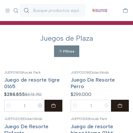
Más de 20 años desarrollando material didáctico para educación
y estimulación infantil en Chile.
Especialistas en recursos educativos para aulas, terapeutas y
familias.
Juegos de Plaza
Filtros
JUEP0165
|
Kocak Park
JUEP0208
|
Didactikids
-50%
OFF
Juego de resorte tigre
Juego De Resorte
0165
Perro
$286.855
$299.000
$573.710
Cantidad
Cantidad
JUEP0209
|
Didactikids
JUEP0166
|
Kocak Park
-50%
OFF
Juego De Resorte
Juego de resorte
Elefante
hipopótamo 0166