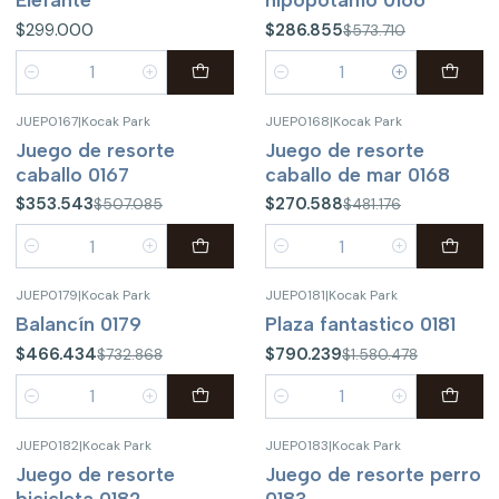
$299.000
$286.855
$573.710
Cantidad
Cantidad
JUEP0167
|
Kocak Park
JUEP0168
|
Kocak Park
-30%
OFF
-44%
OFF
Juego de resorte
Juego de resorte
caballo 0167
caballo de mar 0168
$353.543
$270.588
$507.085
$481.176
Cantidad
Cantidad
JUEP0179
|
Kocak Park
JUEP0181
|
Kocak Park
-36%
OFF
-50%
OFF
Balancín 0179
Plaza fantastico 0181
$466.434
$790.239
$732.868
$1.580.478
Cantidad
Cantidad
JUEP0182
|
Kocak Park
JUEP0183
|
Kocak Park
-50%
OFF
-50%
OFF
Juego de resorte
Juego de resorte perro
bicicleta 0182
0183