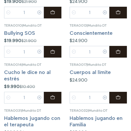
$19.900
$24.900
$21.900
Cantidad
Cantidad
TERA0010
|
Mundito DT
TERA0013
|
Mundito DT
-9%
OFF
Bullying SOS
Conscientemente
$19.990
$24.900
$21.900
Cantidad
Cantidad
TERA0014
|
Mundito DT
TERA0017
|
Mundito DT
-4%
OFF
Cucho le dice no al
Cuerpos al límite
estrés
$24.900
$9.990
$10.400
Cantidad
Cantidad
TERA0031
|
Mundito DT
TERA0032
|
Mundito DT
-16%
OFF
Hablemos jugando con
Hablemos jugando en
el terapeuta
Familia