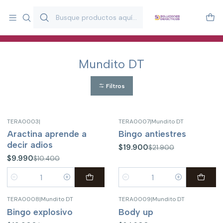
Más de 20 años desarrollando material didáctico para educación
y estimulación infantil en Chile.
Especialistas en recursos educativos para aulas, terapeutas y
familias.
Mundito DT
Filtros
TERA0003
|
TERA0007
|
Mundito DT
-4%
OFF
-9%
OFF
Aractina aprende a
Bingo antiestres
decir adios
$19.900
$21.900
$9.990
$10.400
Cantidad
Cantidad
TERA0008
|
Mundito DT
TERA0009
|
Mundito DT
-9%
OFF
Bingo explosivo
Body up