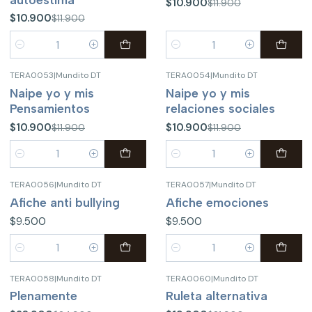
$10.900
$11.900
$10.900
$11.900
Cantidad
Cantidad
TERA0053
|
Mundito DT
TERA0054
|
Mundito DT
-8%
OFF
-8%
OFF
Naipe yo y mis
Naipe yo y mis
Pensamientos
relaciones sociales
$10.900
$10.900
$11.900
$11.900
Cantidad
Cantidad
TERA0056
|
Mundito DT
TERA0057
|
Mundito DT
Afiche anti bullying
Afiche emociones
$9.500
$9.500
Cantidad
Cantidad
TERA0058
|
Mundito DT
TERA0060
|
Mundito DT
-4%
OFF
-9%
OFF
Plenamente
Ruleta alternativa