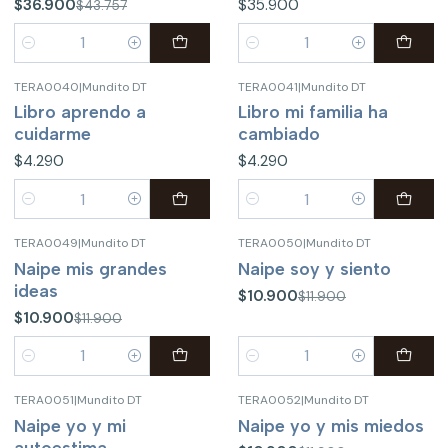
$36.900
$35.900
$43.757
Cantidad
Cantidad
TERA0040
|
Mundito DT
TERA0041
|
Mundito DT
Libro aprendo a
Libro mi familia ha
cuidarme
cambiado
$4.290
$4.290
Cantidad
Cantidad
TERA0049
|
Mundito DT
TERA0050
|
Mundito DT
-8%
OFF
-8%
OFF
Naipe mis grandes
Naipe soy y siento
ideas
$10.900
$11.900
$10.900
$11.900
Cantidad
Cantidad
TERA0051
|
Mundito DT
TERA0052
|
Mundito DT
-8%
OFF
-8%
OFF
Naipe yo y mi
Naipe yo y mis miedos
autoestima