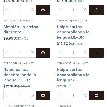
$23.900
$19.900
$24.900
$21.900
Cantidad
Cantidad
TERA0061
|
Mundito DT
TERA0018
|
Mundito DT
-4%
OFF
-13%
OFF
Simplón un amigo
Naipe cartas
diferente
desenrollando la
lengua BL-BR
$9.990
$10.400
$12.900
$14.900
Cantidad
Cantidad
TERA0019
|
Mundito DT
TERA0022
|
Mundito DT
-13%
OFF
Naipe cartas
Naipe cartas
desenrollando la
desenrollando la
lengua PL-PR
lengua S
$12.900
$12.900
$14.900
Cantidad
Cantidad
TERA0078
|
Mundito DT
TERA0103
|