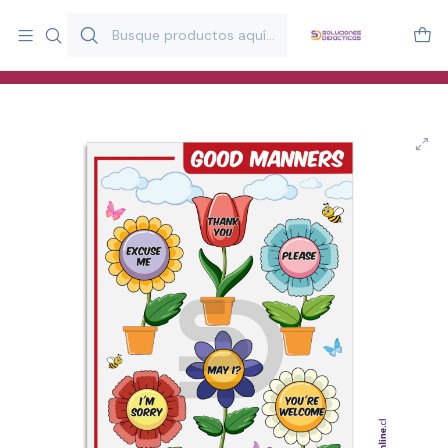
Más de 20 años desarrollando material didáctico para educación
y estimulación infantil en Chile.
Especialistas en recursos educativos para aulas, terapeutas y
familias.