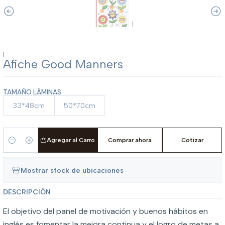
|
Afiche Good Manners
TAMAÑO LÁMINAS
33*48cm
50*70cm
Agregar al Carro
Comprar ahora
Cotizar
Cantidad
Mostrar stock de ubicaciones
DESCRIPCIÓN
El objetivo del panel de motivación y buenos hábitos en
inglés es fomentar la mejora continua y el logro de metas a