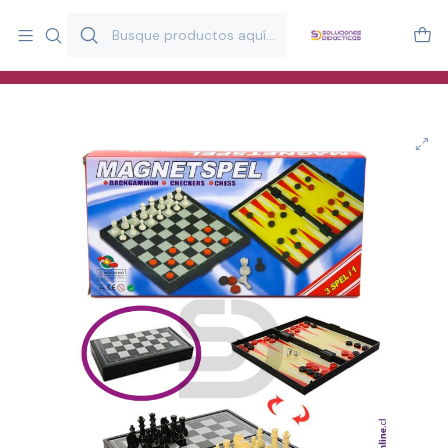
Más de 20 años desarrollando material didáctico para educación
y estimulación infantil en Chile.
Especialistas en recursos educativos para aulas, terapeutas y
familias.