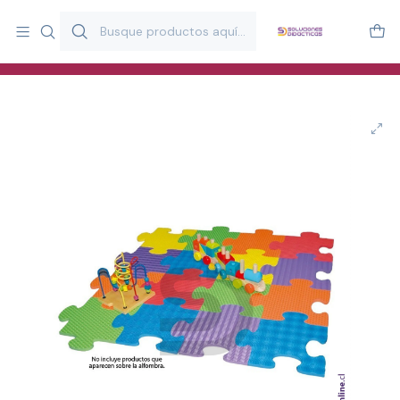
Más de 20 años desarrollando material didáctico para educación
y estimulación infantil en Chile.
Especialistas en recursos educativos para aulas, terapeutas y
familias.