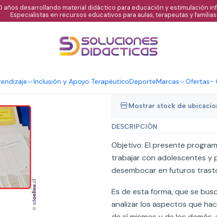
 años desarrollando material didáctico para educación y estimulación infa
Especialistas en recursos educativos para aulas, terapeutas y familias
|
Alteraciones a
preventivo
Agregar al C
endizaje
Inclusión y Apoyo Terapéutico
Deporte
Marcas
Ofertas
-
Cantidad
Mostrar stock de ubicaci
DESCRIPCIÓN
Objetivo: El presente program
trabajar con adolescentes y 
desembocar en futuros trasto
Es de esta forma, que se busc
analizar los aspectos que hac
de sí mismos y de los demás, a