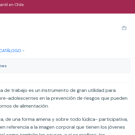
ntil en Chile.
.
limenticias Programa
arro
Comprar ahora
Cotizar
 CATÁLOGO -
ones
a de trabajo es un instrumento de gran utilidad para
pre-adolescentes en la prevención de riesgos que pueden
rnos de alimentación.
a, de una forma amena y sobre todo lúdica- participativa,
en referencia a la imagen corporal que tienen los jóvenes
sí como también las causas, o si se prefiere, los