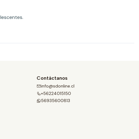
lescentes.
Contáctanos
info@sdonline.cl
+56224015150
56935600813