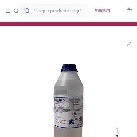
Más de 20 años desarrollando material didáctico para educación
y estimulación infantil en Chile.
Especialistas en recursos educativos para aulas, terapeutas y
familias.