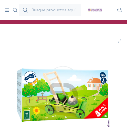
Más de 20 años desarrollando material didáctico para educación
y estimulación infantil en Chile.
Especialistas en recursos educativos para aulas, terapeutas y
familias.