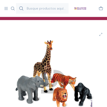
Más de 20 años desarrollando material didáctico para educación
y estimulación infantil en Chile.
Especialistas en recursos educativos para aulas, terapeutas y
familias.