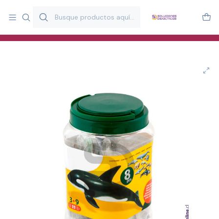
Más de 20 años desarrollando material didáctico para educación
y estimulación infantil en Chile.
Especialistas en recursos educativos para aulas, terapeutas y
familias.