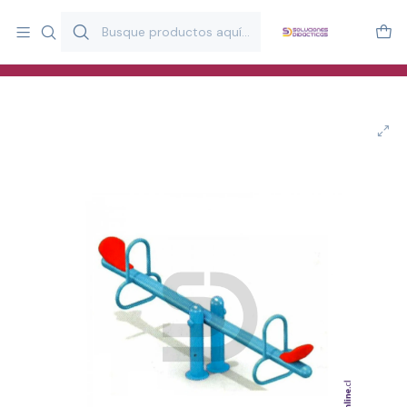
Más de 20 años desarrollando material didáctico para educación
y estimulación infantil en Chile.
Especialistas en recursos educativos para aulas, terapeutas y
familias.