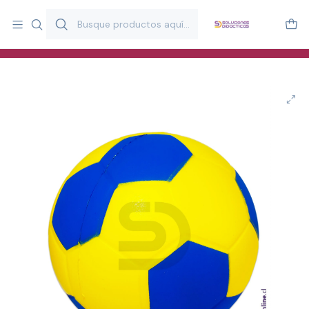
Más de 20 años desarrollando material didáctico para educación
y estimulación infantil en Chile.
Especialistas en recursos educativos para aulas, terapeutas y
familias.