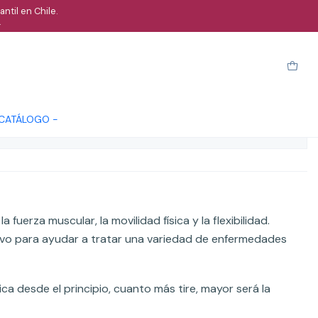
ntil en Chile.
.
a 0,50Mm
arro
Comprar ahora
Cotizar
 CATÁLOGO -
ones
fuerza muscular, la movilidad física y la flexibilidad.
ivo para ayudar a tratar una variedad de enfermedades
ca desde el principio, cuanto más tire, mayor será la