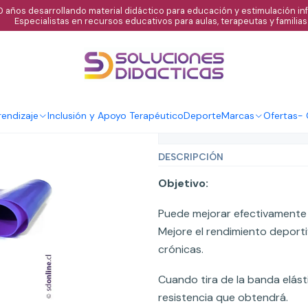
 años desarrollando material didáctico para educación y estimulación infa
Especialistas en recursos educativos para aulas, terapeutas y familias
|
Banda elastic
Agregar al C
Cantidad
endizaje
Inclusión y Apoyo Terapéutico
Deporte
Marcas
Ofertas
-
Mostrar stock de ubicaci
DESCRIPCIÓN
Objetivo:
Puede mejorar efectivamente la 
Mejore el rendimiento deport
crónicas.
Cuando tira de la banda elásti
resistencia que obtendrá.