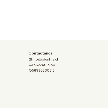
Contáctanos
info@sdonline.cl
+56224015150
56935600813