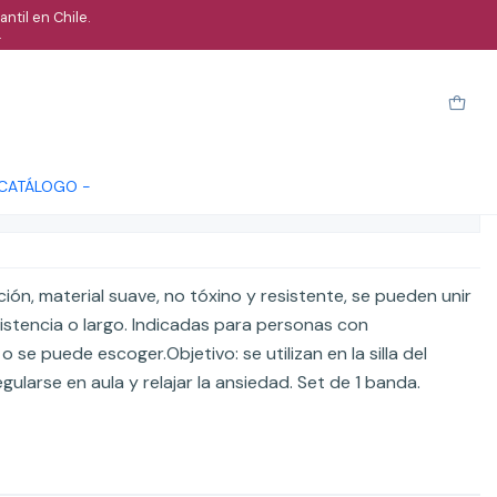
ntil en Chile.
.
ividad autismo
arro
Comprar ahora
Cotizar
 CATÁLOGO -
ones
ación, material suave, no tóxino y resistente, se pueden unir
istencia o largo. Indicadas para personas con
o se puede escoger.Objetivo: se utilizan en la silla del
ularse en aula y relajar la ansiedad. Set de 1 banda.