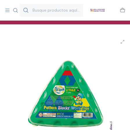
Más de 20 años desarrollando material didáctico para educación
y estimulación infantil en Chile.
Especialistas en recursos educativos para aulas, terapeutas y
familias.