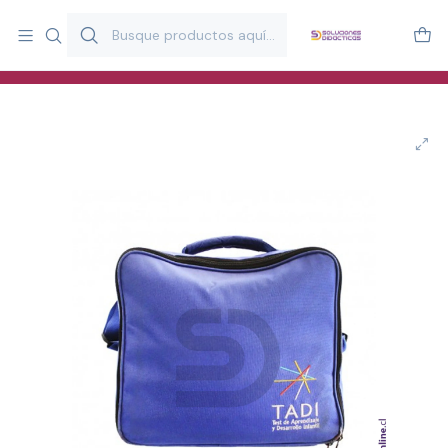
Más de 20 años desarrollando material didáctico para educación
y estimulación infantil en Chile.
Especialistas en recursos educativos para aulas, terapeutas y
familias.