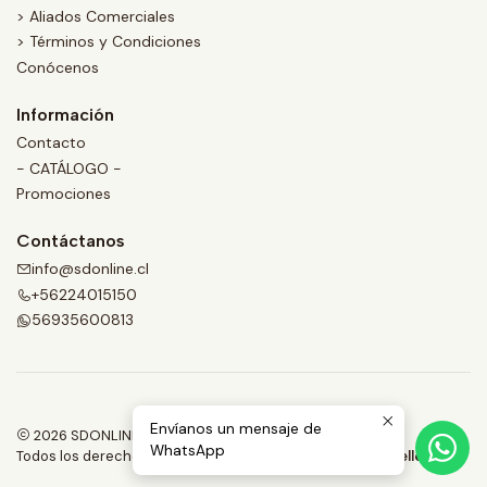
> Aliados Comerciales
> Términos y Condiciones
Conócenos
Información
Contacto
- CATÁLOGO -
Promociones
Contáctanos
info@sdonline.cl
+56224015150
56935600813
Envíanos un mensaje de
2026 SDONLINE.
WhatsApp
Todos los derechos reservados.
Desarrollado por Jumpseller
.