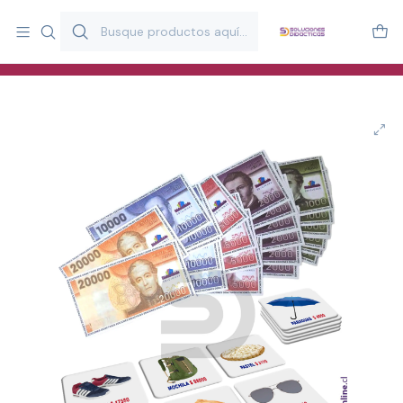
Más de 20 años desarrollando material didáctico para educación
y estimulación infantil en Chile.
Especialistas en recursos educativos para aulas, terapeutas y
familias.