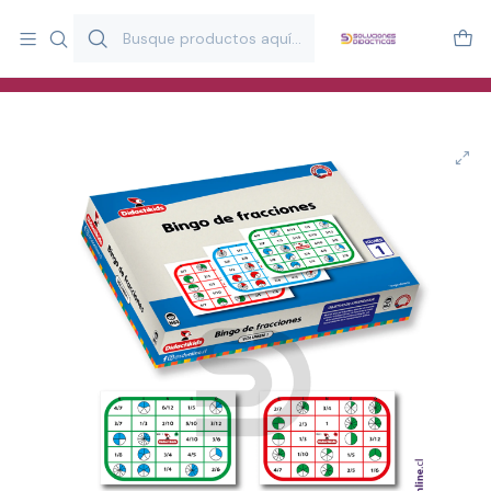
Más de 20 años desarrollando material didáctico para educación
y estimulación infantil en Chile.
Especialistas en recursos educativos para aulas, terapeutas y
familias.