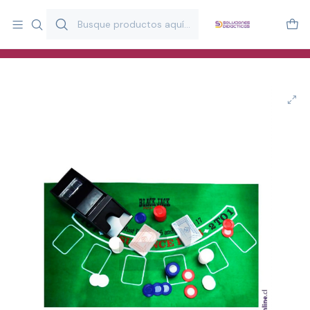
Más de 20 años desarrollando material didáctico para educación
y estimulación infantil en Chile.
Especialistas en recursos educativos para aulas, terapeutas y
familias.