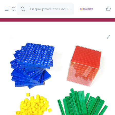
Más de 20 años desarrollando material didáctico para educación
y estimulación infantil en Chile.
Especialistas en recursos educativos para aulas, terapeutas y
familias.