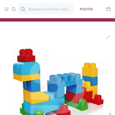
Más de 20 años desarrollando material didáctico para educación
y estimulación infantil en Chile.
Especialistas en recursos educativos para aulas, terapeutas y
familias.