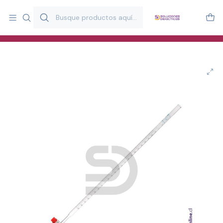
Más de 20 años desarrollando material didáctico para educación
y estimulación infantil en Chile.
Especialistas en recursos educativos para aulas, terapeutas y
familias.