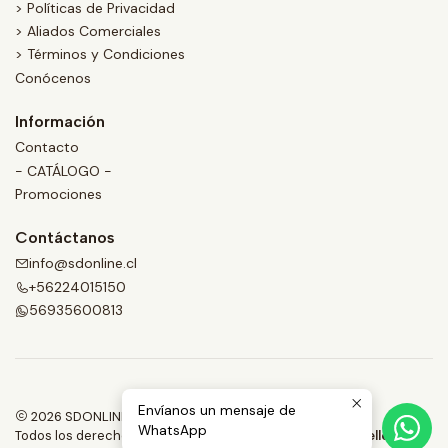
> Políticas de Privacidad
> Aliados Comerciales
> Términos y Condiciones
Conócenos
Información
Contacto
- CATÁLOGO -
Promociones
Contáctanos
info@sdonline.cl
+56224015150
56935600813
Envíanos un mensaje de
2026 SDONLINE.
WhatsApp
Todos los derechos reservados.
Desarrollado por Jumpseller
.