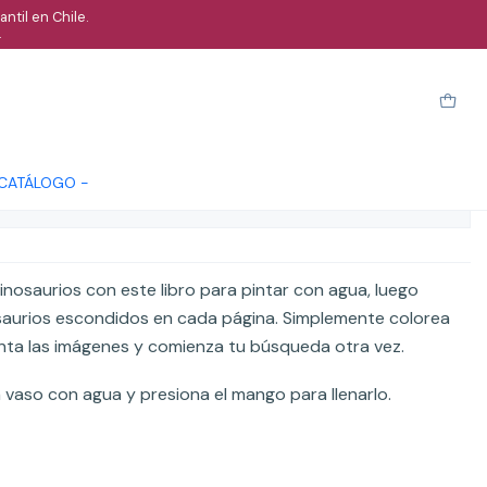
ntil en Chile.
.
tra dinosaurios
arro
Comprar ahora
Cotizar
 CATÁLOGO -
ones
nosaurios con este libro para pintar con agua, luego
saurios escondidos en cada página. Simplemente colorea
inta las imágenes y comienza tu búsqueda otra vez.
 vaso con agua y presiona el mango para llenarlo.