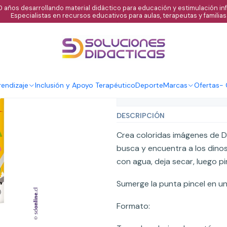
 años desarrollando material didáctico para educación y estimulación infa
Especialistas en recursos educativos para aulas, terapeutas y familias
|
Busca y encuen
Agregar al C
Cantidad
endizaje
Inclusión y Apoyo Terapéutico
Deporte
Marcas
Ofertas
-
Mostrar stock de ubicaci
DESCRIPCIÓN
Crea coloridas imágenes de Di
busca y encuentra a los dino
con agua, deja secar, luego p
Sumerge la punta pincel en un
Formato: