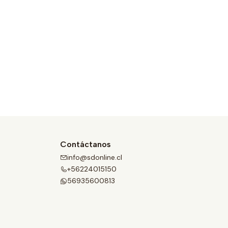
Contáctanos
info@sdonline.cl
+56224015150
56935600813