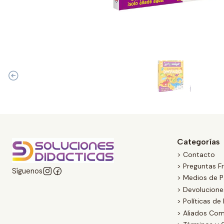
Categorías
> Contacto
> Preguntas F
Síguenos
> Medios de 
> Devolucion
> Políticas de
> Aliados Com