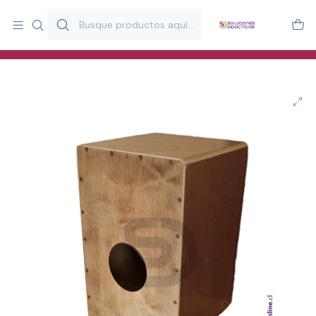
Más de 20 años desarrollando material didáctico para educación
y estimulación infantil en Chile.
Especialistas en recursos educativos para aulas, terapeutas y
familias.