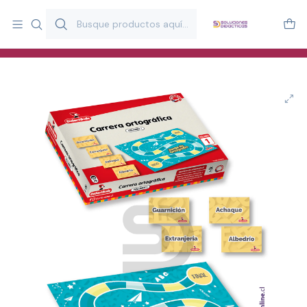
Más de 20 años desarrollando material didáctico para educación
y estimulación infantil en Chile.
Especialistas en recursos educativos para aulas, terapeutas y
familias.