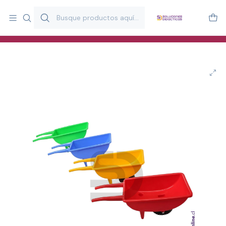
Más de 20 años desarrollando material didáctico para educación
y estimulación infantil en Chile.
Especialistas en recursos educativos para aulas, terapeutas y
familias.