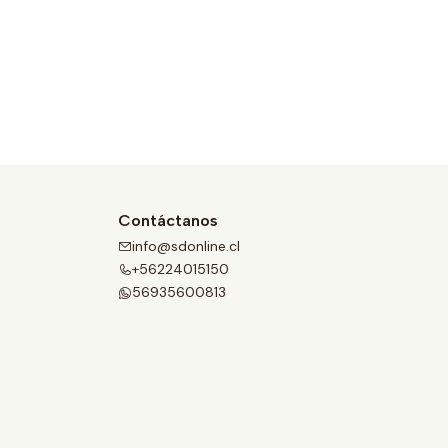
Contáctanos
info@sdonline.cl
+56224015150
56935600813