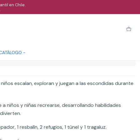
ntil en Chile.
.
club
arro
Comprar ahora
Cotizar
 CATÁLOGO -
ones
s niños escalan, exploran y juegan a las escondidas durante
 a niños y niñas recrearse, desarrollando habilidades
ivierten.
pador, 1 resbalín, 2 refugios, 1 túnel y 1 tragaluz.