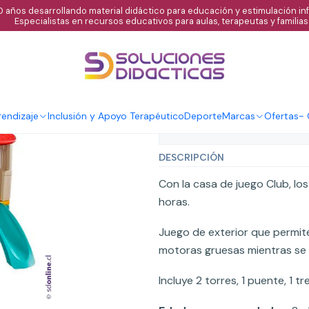
 años desarrollando material didáctico para educación y estimulación infa
Especialistas en recursos educativos para aulas, terapeutas y familias
|
Casa de juego 
Agregar al C
Cantidad
endizaje
Inclusión y Apoyo Terapéutico
Deporte
Marcas
Ofertas
-
Mostrar stock de ubicaci
DESCRIPCIÓN
Con la casa de juego Club, lo
horas.
Juego de exterior que permite
motoras gruesas mientras se d
Incluye 2 torres, 1 puente, 1 tre