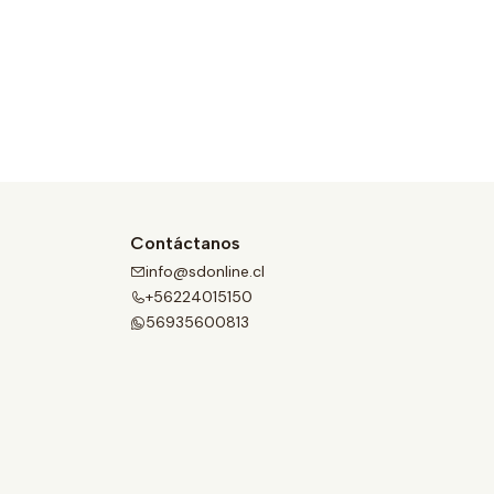
Contáctanos
info@sdonline.cl
+56224015150
56935600813