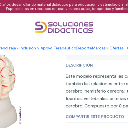
 años desarrollando material didáctico para educación y estimulación infa
Especialistas en recursos educativos para aulas, terapeutas y familias
|
Cerebro con ar
Agregar al C
Cantidad
endizaje
Inclusión y Apoyo Terapéutico
Deporte
Marcas
Ofertas
-
Mostrar stock de ubicaci
DESCRIPCIÓN
Este modelo representa las c
también las relaciones entre
cerebro: hemisferio cerebral, t
fuentes, vertebrales, arterias
cerebro. Compuesto por 8 part
COMPARTIR ESTE PRODUCTO