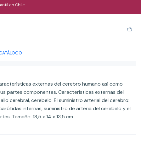
ntil en Chile.
.
terias 8 partes
arro
Comprar ahora
Cotizar
 CATÁLOGO -
ones
aracterísticas externas del cerebro humano así como
 sus partes componentes. Características externas del
allo cerebral, cerebelo. El suministro arterial del cerebro:
 carótidas internas, suministro de arteria del cerebelo y el
es. Tamaño: 18,5 x 14 x 13,5 cm.