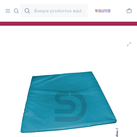
Más de 20 años desarrollando material didáctico para educación
y estimulación infantil en Chile.
Especialistas en recursos educativos para aulas, terapeutas y
familias.