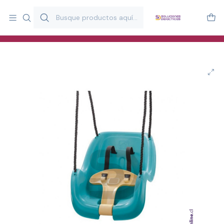
Más de 20 años desarrollando material didáctico para educación
y estimulación infantil en Chile.
Especialistas en recursos educativos para aulas, terapeutas y
familias.