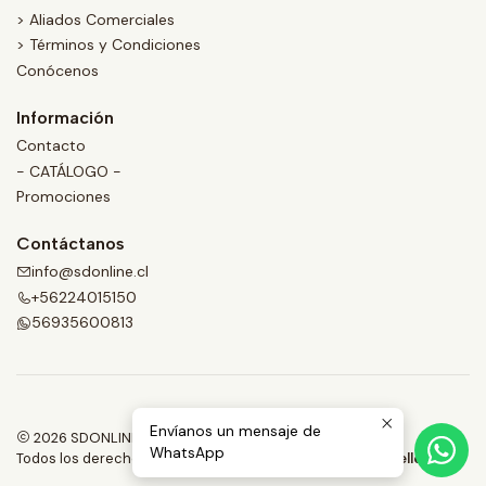
> Aliados Comerciales
> Términos y Condiciones
Conócenos
Información
Contacto
- CATÁLOGO -
Promociones
Contáctanos
info@sdonline.cl
+56224015150
56935600813
Envíanos un mensaje de
2026 SDONLINE.
WhatsApp
Todos los derechos reservados.
Desarrollado por Jumpseller
.