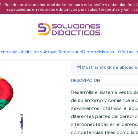
 años desarrollando material didáctico para educación y estimulación infa
Especialistas en recursos educativos para aulas, terapeutas y familias
|
Columpio circul
techo
Agregar al C
endizaje
Inclusión y Apoyo Terapéutico
Deporte
Marcas
Ofertas
-
Cantidad
Mostrar stock de ubicaci
DESCRIPCIÓN
Desarrolla el sistema vestibu
de su entorno y comience a c
movimientos rotativos, el equ
diferentes partes del cerebro 
interconectadas en el cerebr
competencias tales como la con