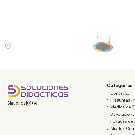
Categorías
> Contacto
> Preguntas F
Síguenos
> Medios de 
> Devolucion
> Políticas de
> Aliados Com