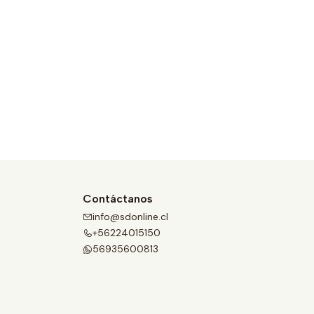
Contáctanos
info@sdonline.cl
+56224015150
56935600813