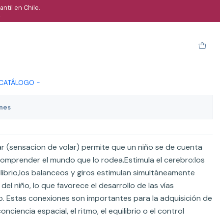
ntil en Chile.
.
ar con sistema de anclaje al
arro
Comprar ahora
Cotizar
 CATÁLOGO -
ones
lar (sensacion de volar) permite que un niño se de cuenta
omprender el mundo que lo rodea.Estimula el cerebro:los
ilibrio,los balanceos y giros estimulan simultáneamente
del niño, lo que favorece el desarrollo de las vías
o. Estas conexiones son importantes para la adquisición de
ciencia espacial, el ritmo, el equilibrio o el control