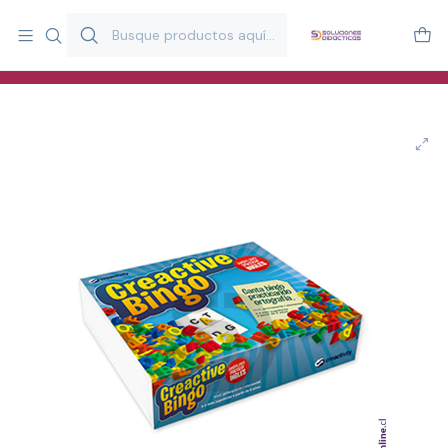
Más de 20 años desarrollando material didáctico para educación
y estimulación infantil en Chile.
Especialistas en recursos educativos para aulas, terapeutas y
familias.