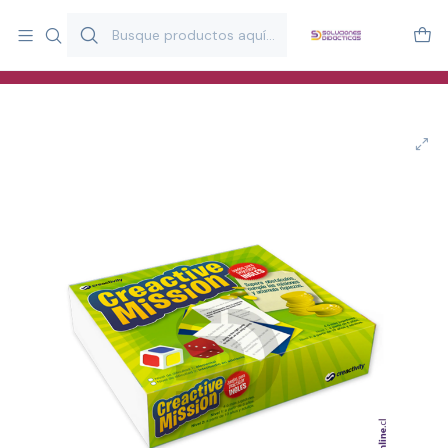
Más de 20 años desarrollando material didáctico para educación
y estimulación infantil en Chile.
Especialistas en recursos educativos para aulas, terapeutas y
familias.