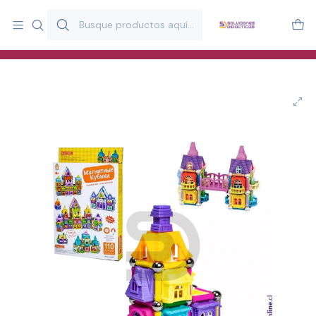
Más de 20 años desarrollando material didáctico para educación
y estimulación infantil en Chile.
Especialistas en recursos educativos para aulas, terapeutas y
familias.