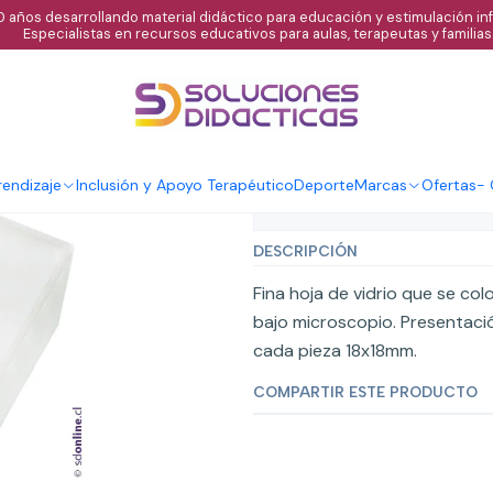
 años desarrollando material didáctico para educación y estimulación infa
Especialistas en recursos educativos para aulas, terapeutas y familias
|
Cubre objeto 
Agregar al C
Cantidad
endizaje
Inclusión y Apoyo Terapéutico
Deporte
Marcas
Ofertas
-
Mostrar stock de ubicaci
DESCRIPCIÓN
Fina hoja de vidrio que se c
bajo microscopio. Presentaci
cada pieza 18x18mm.
COMPARTIR ESTE PRODUCTO