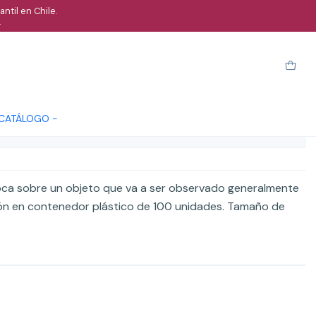
ntil en Chile.
.
caja plástica 24x50mm 100und
arro
Comprar ahora
Cotizar
 CATÁLOGO -
ones
oloca sobre un objeto que va a ser observado generalmente
ón en contenedor plástico de 100 unidades. Tamaño de