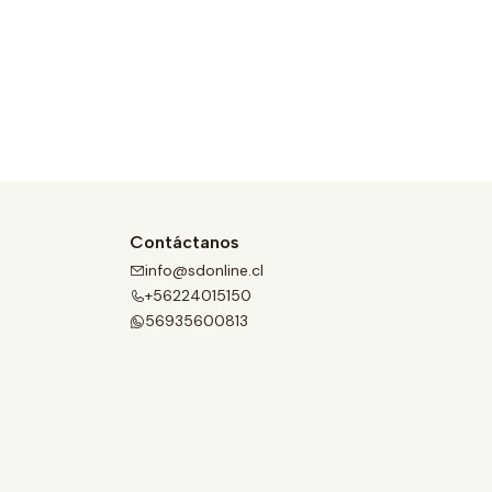
Contáctanos
info@sdonline.cl
+56224015150
56935600813