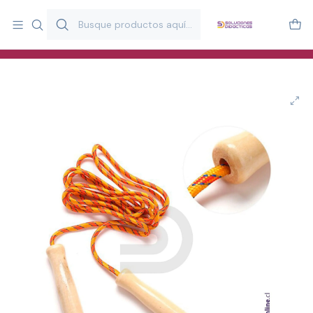
Más de 20 años desarrollando material didáctico para educación
y estimulación infantil en Chile.
Especialistas en recursos educativos para aulas, terapeutas y
familias.