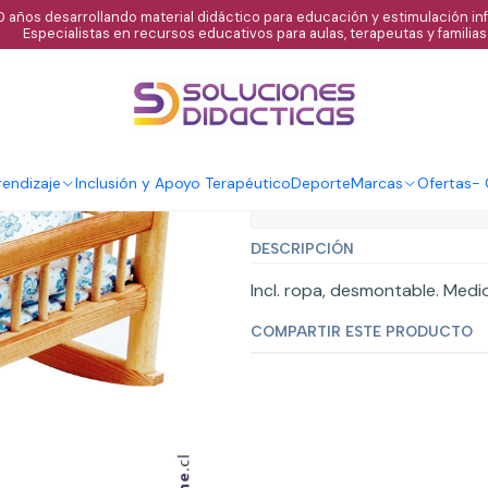
 años desarrollando material didáctico para educación y estimulación infa
Especialistas en recursos educativos para aulas, terapeutas y familias
|
Cuna de muñe
endizaje
Inclusión y Apoyo Terapéutico
Deporte
Marcas
Ofertas
-
Mostrar stock de ubicaci
DESCRIPCIÓN
Incl. ropa, desmontable. Medi
COMPARTIR ESTE PRODUCTO