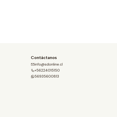
Contáctanos
info@sdonline.cl
+56224015150
56935600813