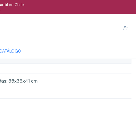
ntil en Chile.
.
ca
Cotizar
 CATÁLOGO -
ones
das: 35x36x41 cm.