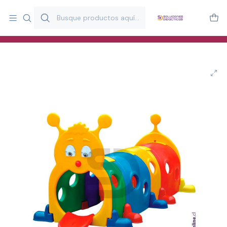
Más de 20 años desarrollando material didáctico para educación
y estimulación infantil en Chile.
Especialistas en recursos educativos para aulas, terapeutas y
familias.