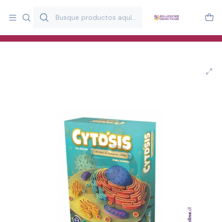
Más de 20 años desarrollando material didáctico para educación
y estimulación infantil en Chile.
Especialistas en recursos educativos para aulas, terapeutas y
familias.