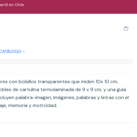
ntil en Chile.
.
llos y laminas en ingles
Cotizar
 CATÁLOGO -
ones
ores con bolsillos transparentes que miden 10x 10 cm,
les de cartulina termolaminada de 9 x 9 cm, y una guía
ncluyen palabra-imagen, imágenes, palabras y letras con el
guaje, memoria y motrcidad.