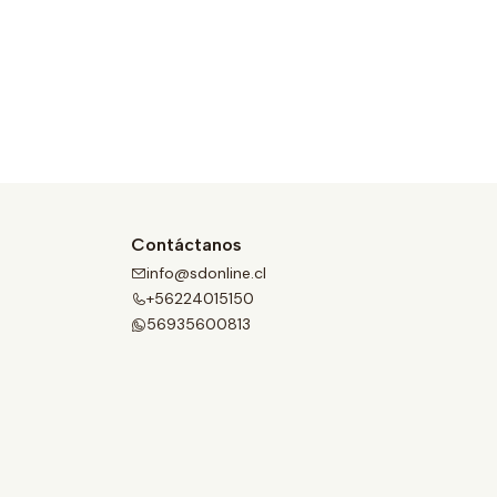
Contáctanos
info@sdonline.cl
+56224015150
56935600813