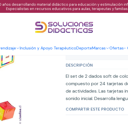
 años desarrollando material didáctico para educación y estimulación infa
Especialistas en recursos educativos para aulas, terapeutas y familias
|
Dados con bolsi
endizaje
Inclusión y Apoyo Terapéutico
Deporte
Marcas
Ofertas
-
Mostrar stock de ubicaci
DESCRIPCIÓN
El set de 2 dados soft de col
compuesto por 24 tarjetas dob
de actividades. Las tarjetas i
sonido inicial. Desarrolla len
COMPARTIR ESTE PRODUCTO