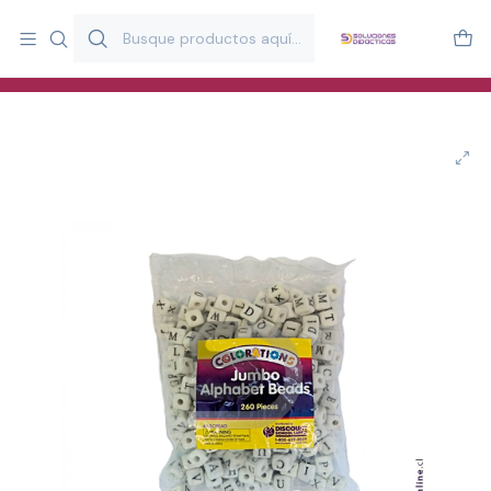
Más de 20 años desarrollando material didáctico para educación
y estimulación infantil en Chile.
Especialistas en recursos educativos para aulas, terapeutas y
familias.