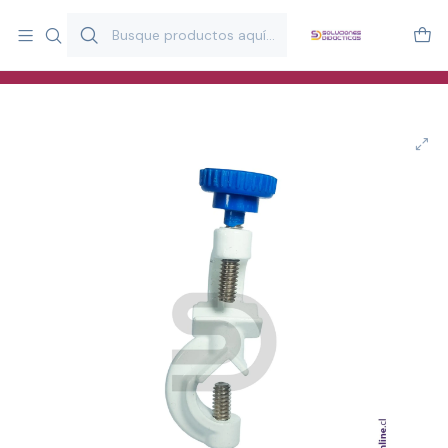
Más de 20 años desarrollando material didáctico para educación
y estimulación infantil en Chile.
Especialistas en recursos educativos para aulas, terapeutas y
familias.