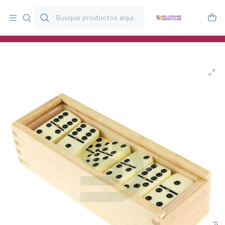
Más de 20 años desarrollando material didáctico para educación
y estimulación infantil en Chile.
Especialistas en recursos educativos para aulas, terapeutas y
familias.