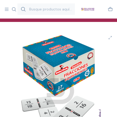
Más de 20 años desarrollando material didáctico para educación
y estimulación infantil en Chile.
Especialistas en recursos educativos para aulas, terapeutas y
familias.