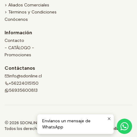
> Aliados Comerciales
> Términos y Condiciones
Conócenos
Información
Contacto
- CATÁLOGO -
Promociones
Contáctanos
info@sdonline.cl
+56224015150
56935600813
Envíanos un mensaje de
2026 SDONLINE.
WhatsApp
Todos los derechos reservados.
Desarrollado por Jumpseller
.