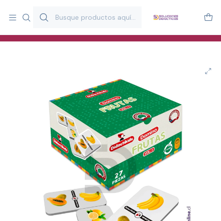
Más de 20 años desarrollando material didáctico para educación
y estimulación infantil en Chile.
Especialistas en recursos educativos para aulas, terapeutas y
familias.