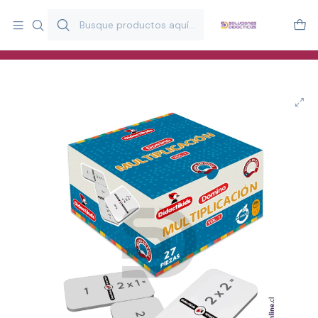
Más de 20 años desarrollando material didáctico para educación
y estimulación infantil en Chile.
Especialistas en recursos educativos para aulas, terapeutas y
familias.