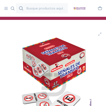
Más de 20 años desarrollando material didáctico para educación
y estimulación infantil en Chile.
Especialistas en recursos educativos para aulas, terapeutas y
familias.