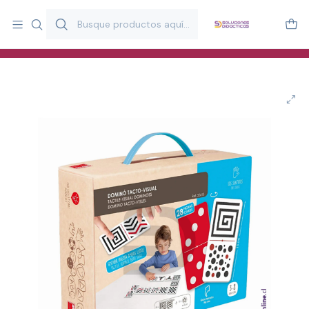
Más de 20 años desarrollando material didáctico para educación
y estimulación infantil en Chile.
Especialistas en recursos educativos para aulas, terapeutas y
familias.