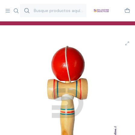
Más de 20 años desarrollando material didáctico para educación
y estimulación infantil en Chile.
Especialistas en recursos educativos para aulas, terapeutas y
familias.